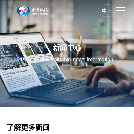
中
电厂系列
新闻中心
汽机岛系列
Pass RUNH valuable news information
锅炉岛
环保岛系列
关于源和
项目列表
了解更多新闻